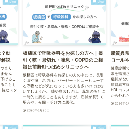
blog
blog
は？効
板橋区で呼吸器科をお探しの方へ｜長
脂質異
が解説
引く咳・息切れ・喘息・COPDのご相
ロール
談は前野町つばめクリニックへ
鼻づまり、
健康診断
いません
常を指摘
板橋区で呼吸器科をお探しの方の中には、長引
く下げるこ
症状がな
く咳や痰、息切れ、ゼーゼー・ヒューヒューす
することも
脂質異常
る呼吸などが気になっている方も多いのではな
、抗ヒスタ
HDLコ
いでしょうか。 咳や息苦しさは、風邪のあとに
から外れた
一時的に残ることもありますが、症状が長引く
場合や、夜間・明け方に悪化...
2026年6
2026年6月25日
blog
blog