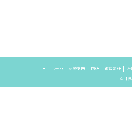
ホーム
診療案内
内科
循環器科
呼
©
【板