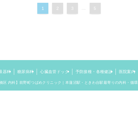
1
2
3
...
5
吸器科
糖尿病科
心臓血管ドック
予防接種・各種健診
医院案内
橋区 内科】前野町つばめクリニック｜本蓮沼駅・ときわ台駅最寄りの内科・循環