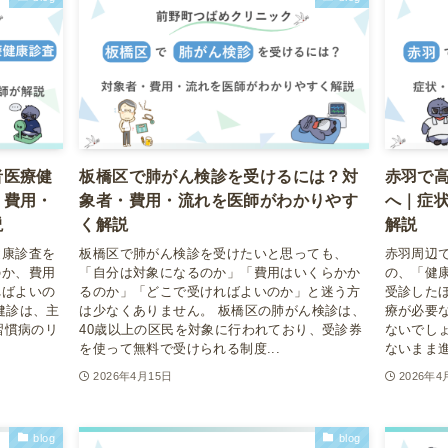
者医療健
板橋区で肺がん検診を受けるには？対
赤羽で
・費用・
象者・費用・流れを医師がわかりやす
へ｜症
説
く解説
解説
健康診査を
板橋区で肺がん検診を受けたいと思っても、
赤羽周辺
のか、費用
「自分は対象になるのか」「費用はいくらかか
の、「健
ればよいの
るのか」「どこで受ければよいのか」と迷う方
受診した
健診は、主
は少なくありません。 板橋区の肺がん検診は、
療が必要
習慣病のリ
40歳以上の区民を対象に行われており、受診券
ないでし
を使って無料で受けられる制度...
ないまま進
2026年4月15日
2026年4
blog
blog