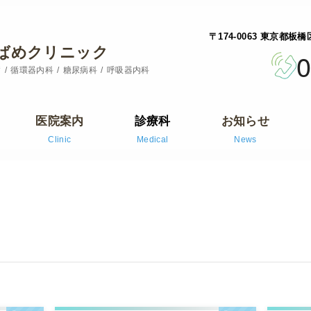
〒174-0063 東京都板
ばめクリニック
0
病
循環器内科
糖尿病科
呼吸器内科
医院案内
診療科
お知らせ
Clinic
Medical
News