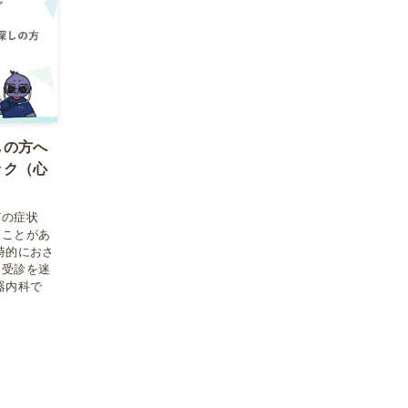
しの方へ
ック（心
どの症状
ることがあ
時的におさ
と受診を迷
器内科で