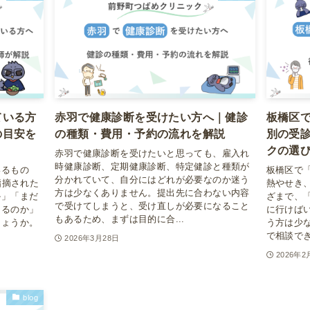
ている方
赤羽で健康診断を受けたい方へ｜健診
板橋区
の目安を
の種類・費用・予約の流れを解説
別の受
クの選
赤羽で健康診断を受けたいと思っても、雇入れ
時健康診断、定期健康診断、特定健診と種類が
いるもの
板橋区で
分かれていて、自分にはどれが必要なのか迷う
指摘された
熱やせき
方は少なくありません。提出先に合わない内容
か」「まだ
ざまで、
で受けてしまうと、受け直しが必要になること
あるのか」
に行けば
もあるため、まずは目的に合...
しょうか。
う方は少
で相談でき
2026年3月28日
2026年2
blog