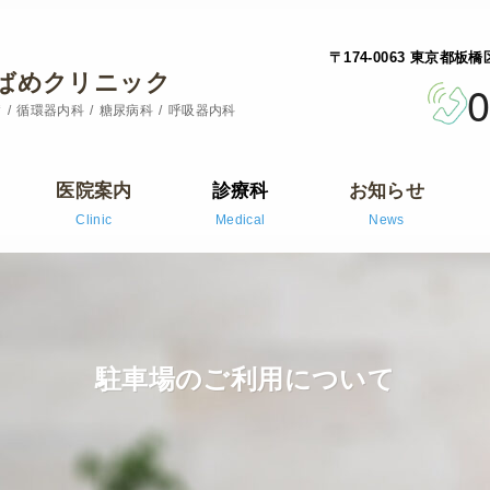
〒174-0063 東京都板
ばめクリニック
0
病
循環器内科
糖尿病科
呼吸器内科
医院案内
診療科
お知らせ
Clinic
Medical
News
駐車場のご利用について