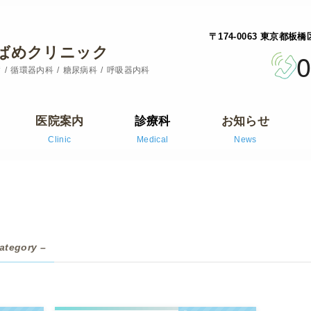
〒174-0063 東京都板
ばめクリニック
0
病
循環器内科
糖尿病科
呼吸器内科
医院案内
診療科
お知らせ
Clinic
Medical
News
ategory –