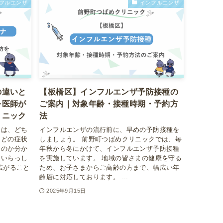
フルエンザ
インフルエンザ
の違いと
【板橋区】インフルエンザ予防接種の
を医師が
ご案内｜対象年齢・接種時期・予約方
リニック
法
スは、どち
インフルエンザの流行前に、早めの予防接種を
などの症状
しましょう。 前野町つばめクリニックでは、毎
るのか分か
年秋から冬にかけて、インフルエンザ予防接種
くいらっし
を実施しています。 地域の皆さまの健康を守る
広がること
ため、お子さまからご高齢の方まで、幅広い年
齢層に対応しております。 ...
2025年9月15日